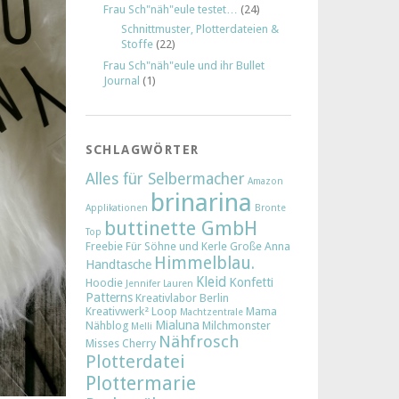
Frau Sch"näh"eule testet…
(24)
Schnittmuster, Plotterdateien &
Stoffe
(22)
Frau Sch"näh"eule und ihr Bullet
Journal
(1)
SCHLAGWÖRTER
Alles für Selbermacher
Amazon
brinarina
Applikationen
Bronte
buttinette GmbH
Top
Freebie
Für Söhne und Kerle
Große Anna
Himmelblau.
Handtasche
Kleid
Konfetti
Hoodie
Jennifer Lauren
Patterns
Kreativlabor Berlin
Kreativwerk²
Loop
Mama
Machtzentrale
Mialuna
Nähblog
Milchmonster
Melli
Nähfrosch
Misses Cherry
Plotterdatei
Plottermarie