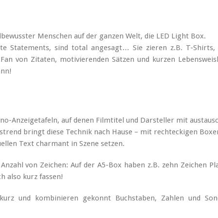
dbewusster Menschen auf der ganzen Welt, die LED Light Box.
 Statements, sind total angesagt… Sie zieren z.B. T-Shirts, J
Fan von Zitaten, motivierenden Sätzen und kurzen Lebensweish
ann!
ino-Anzeigetafeln, auf denen Filmtitel und Darsteller mit austau
trend bringt diese Technik nach Hause – mit rechteckigen Boxen
uellen Text charmant in Szene setzen.
 Anzahl von Zeichen: Auf der A5-Box haben z.B. zehn Zeichen Pla
 also kurz fassen!
 kurz und kombinieren gekonnt Buchstaben, Zahlen und Son