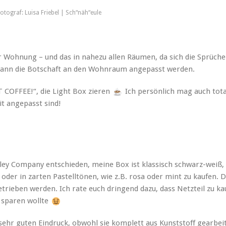
otograf: Luisa Friebel | Sch“näh“eule
er Wohnung – und das in nahezu allen Räumen, da sich die Sprüche
, kann die Botschaft an den Wohnraum angepasst werden.
T COFFEE!“, die Light Box zieren
Ich persönlich mag auch tota
it angepasst sind!
ovley Company entschieden, meine Box ist klassisch schwarz-weiß,
ß oder in zarten Pastelltönen, wie z.B. rosa oder mint zu kaufen. 
trieben werden. Ich rate euch dringend dazu, dass Netzteil zu ka
€ sparen wollte
ehr guten Eindruck, obwohl sie komplett aus Kunststoff gearbeit