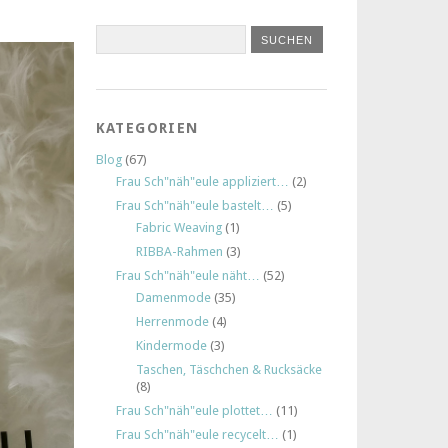
KATEGORIEN
Blog
(67)
Frau Sch"näh"eule appliziert…
(2)
Frau Sch"näh"eule bastelt…
(5)
Fabric Weaving
(1)
RIBBA-Rahmen
(3)
Frau Sch"näh"eule näht…
(52)
Damenmode
(35)
Herrenmode
(4)
Kindermode
(3)
Taschen, Täschchen & Rucksäcke
(8)
Frau Sch"näh"eule plottet…
(11)
Frau Sch"näh"eule recycelt…
(1)