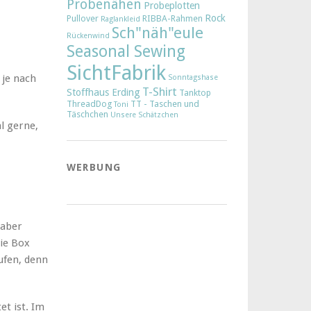
Probenähen
Probeplotten
Rock
Pullover
RIBBA-Rahmen
Raglankleid
Sch"näh"eule
Rückenwind
Seasonal Sewing
SichtFabrik
 je nach
Sonntagshase
T-Shirt
Stoffhaus Erding
Tanktop
ThreadDog
TT - Taschen und
Toni
Täschchen
Unsere Schätzchen
l gerne,
WERBUNG
 aber
Die Box
ufen, denn
et ist. Im