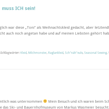
 muss ICH sein!
lich war diese „Toni“ als Weihnachtskleid gedacht, aber letztendl
 nicht auch noch angetan habe und auf meinen Liebsten gehört ha
 Schlagwörter:
Kleid
,
Milchmonster
,
Raglankleid
,
Sch"näh"eule
,
Seasonal Sewing
,
dentlich was unternommen
Mein Besuch und ich waren beim Sch
ee das Ski- und Bauernhofmuseum von Markus Wasmeier besucht. 