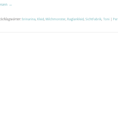
lesen
→
 Schlagwörter:
brinarina
,
Kleid
,
Milchmonster
,
Raglankleid
,
SichtFabrik
,
Toni
|
Per