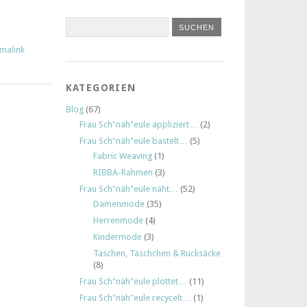
malink
KATEGORIEN
Blog
(67)
Frau Sch"näh"eule appliziert…
(2)
Frau Sch"näh"eule bastelt…
(5)
Fabric Weaving
(1)
RIBBA-Rahmen
(3)
Frau Sch"näh"eule näht…
(52)
Damenmode
(35)
Herrenmode
(4)
Kindermode
(3)
Taschen, Täschchen & Rucksäcke
(8)
Frau Sch"näh"eule plottet…
(11)
Frau Sch"näh"eule recycelt…
(1)