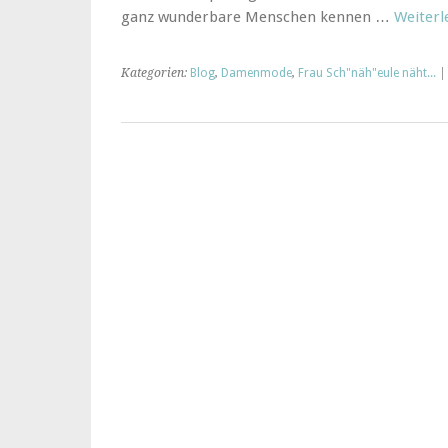
ganz wunderbare Menschen kennen …
Weiter
Kategorien:
Blog
,
Damenmode
,
Frau Sch"näh"eule näht...
|