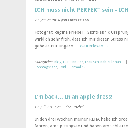
ICH muss nicht PERFEKT sein – ICH
28. Januar 2016 von Luisa Friebel
Fotograf: Regina Friebel | SichtFabrik Ursprüng
wirklich sehr froh, dass ich mir diesen Stress
gebe es nur ungern …
Weiterlesen
→
Kategorien:
Blog
,
Damenmode
,
Frau Sch"näh"eule näht...
|
Sonntagshase
,
Toni
|
Permalink
I’m back… In an apple dress!
19. Juli 2015 von Luisa Friebel
In den drei Wochen meiner REHA habe ich or
fahren, am Spitzingsee und haben am Schliers