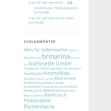
Frau Sch"näh"eule testet…
(24)
Schnittmuster, Plotterdateien &
Stoffe
(22)
Frau Sch"näh"eule und ihr Bullet
Journal
(1)
SCHLAGWÖRTER
Alles für Selbermacher
Amazon
brinarina
Applikationen
Bronte
buttinette GmbH
Top
Freebie
Für Söhne und Kerle
Große Anna
Himmelblau.
Handtasche
Kleid
Konfetti
Hoodie
Jennifer Lauren
Patterns
Kreativlabor Berlin
Kreativwerk²
Loop
Mama
Machtzentrale
Mialuna
Nähblog
Milchmonster
Melli
Nähfrosch
Misses Cherry
Plotterdatei
Plottermarie