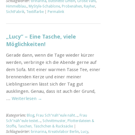
Schlagwörter:
brinarina
,
buttinette GmbH
,
Große Vani
,
Himmelblau.
,
MyStyle-Schablone
,
Probenähen
,
Rayher
,
SichtFabrik
,
Textilfarbe
|
Permalink
„Lucy“ – Eine Tasche, viele
Möglichkeiten!
Gerade dann, wenn die Tage wieder kürzer
werden, verbringe ich die Abende gerne auf
dem Sofa. Mit einer warmen Tasse Tee, einer
brennenden Kerze und einer meiner
Lieblingsserien lässt sich der Tag gut
ausklingen. Genau, dass ist auch der Grund,
…
Weiterlesen
→
Kategorien:
Blog
,
Frau Sch"näh"eule näht...
,
Frau
Sch"näh"eule testet...
,
Schnittmuster, Plotterdateien &
Stoffe
,
Taschen, Täschchen & Rucksäcke
|
Schlagwörter:
brinarina
,
Kreativlabor Berlin
,
Lucy
,