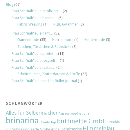
Blog
(67)
Frau Sch"näh"eule appliziert…
(2)
Frau Sch"näh"eule bastelt…
(5)
Fabric Weaving
(1)
RIBBA-Rahmen
(3)
Frau Sch"näh"eule näht…
(52)
Damenmode
(35)
Herrenmode
(4)
Kindermode
(3)
Taschen, Täschchen & Rucksäcke
(8)
Frau Sch"näh"eule plottet…
(11)
Frau Sch"näh"eule recycelt…
(1)
Frau Sch"näh"eule testet…
(24)
Schnittmuster, Plotterdateien & Stoffe
(22)
Frau Sch"näh"eule und ihr Bullet Journal
(1)
SCHLAGWÖRTER
Alles für Selbermacher
Amazon
Applikationen
brinarina
buttinette GmbH
Freebie
Bronte Top
Himmelblau.
Handtasche
Für Söhne und Kerle
Große Anna