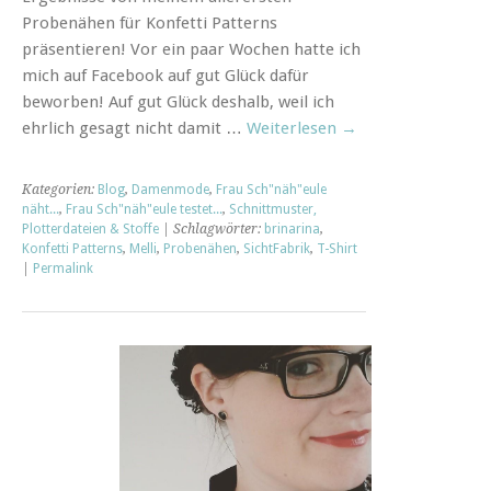
Probenähen für Konfetti Patterns
präsentieren! Vor ein paar Wochen hatte ich
mich auf Facebook auf gut Glück dafür
beworben! Auf gut Glück deshalb, weil ich
ehrlich gesagt nicht damit …
Weiterlesen
→
Kategorien:
Blog
,
Damenmode
,
Frau Sch"näh"eule
näht...
,
Frau Sch"näh"eule testet...
,
Schnittmuster,
Plotterdateien & Stoffe
| Schlagwörter:
brinarina
,
Konfetti Patterns
,
Melli
,
Probenähen
,
SichtFabrik
,
T-Shirt
|
Permalink