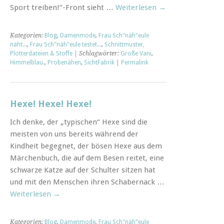
Sport treiben!“-Front sieht …
Weiterlesen
→
Kategorien:
Blog
,
Damenmode
,
Frau Sch"näh"eule
näht...
,
Frau Sch"näh"eule testet...
,
Schnittmuster,
Plotterdateien & Stoffe
| Schlagwörter:
Große Vani
,
Himmelblau.
,
Probenähen
,
SichtFabrik
|
Permalink
Hexe! Hexe! Hexe!
Ich denke, der „typischen“ Hexe sind die
meisten von uns bereits während der
Kindheit begegnet, der bösen Hexe aus dem
Märchenbuch, die auf dem Besen reitet, eine
schwarze Katze auf der Schulter sitzen hat
und mit den Menschen ihren Schabernack …
Weiterlesen
→
Kategorien:
Blog
,
Damenmode
,
Frau Sch"näh"eule