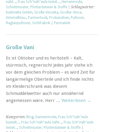
näht...
,
Frau Sch"näh"eule testet...
,
Herrenmode
,
Schnittmuster, Plotterdateien & Stoffe
| Schlagwörter:
buttinette GmbH
,
Große Vincetta
,
Großer Vince
,
Himmelblau.
,
Partnerlook
,
Probenähen
,
Pullover
,
Raglanpullover
,
SichtFabrik
|
Permalink
Große Vani
Es ist Oktober und es herbstelt – Kalt,
stürmisch, regnerisch! Jedes Jahr stehe ich
vor dem gleichen Problem – es wird Zeit für
langärmelige Oberteile und ich finde nichts
im Kleiderschrank was diesem
Schmuddelwetter auch nur annähernd
angemessen wäre. Herr …
Weiterlesen
→
Kategorien:
Blog
,
Damenmode
,
Frau Sch"näh"eule
bastelt...
,
Frau Sch"näh"eule näht...
,
Frau Sch"näh"eule
testet...
,
Schnittmuster, Plotterdateien & Stoffe
|