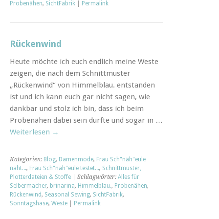
Probenähen
,
SichtFabrik
|
Permalink
Rückenwind
Heute möchte ich euch endlich meine Weste
zeigen, die nach dem Schnittmuster
„Rückenwind“ von Himmelblau. entstanden
ist und ich kann euch gar nicht sagen, wie
dankbar und stolz ich bin, dass ich beim
Probenähen dabei sein durfte und sogar in …
Weiterlesen
→
Kategorien:
Blog
,
Damenmode
,
Frau Sch"näh"eule
näht...
,
Frau Sch"näh"eule testet...
,
Schnittmuster,
Plotterdateien & Stoffe
| Schlagwörter:
Alles für
Selbermacher
,
brinarina
,
Himmelblau.
,
Probenähen
,
Rückenwind
,
Seasonal Sewing
,
SichtFabrik
,
Sonntagshase
,
Weste
|
Permalink