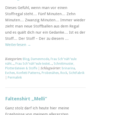
Dieses Gefühl, wenn man vor einen
Stoffregal steht… Fünf Minuten… Zehn
Minuten… Zwanzig Minuten… Immer wieder
zieht man neue Stoffballen aus dem Regal
und es quält dich nur ein Gedanke… Ist es der
Stoff… Der Stoff – Der zu diesem …
Weiterlesen
→
Kategorien:
Blog
,
Damenmode
,
Frau Sch"näh"eule
näht...
,
Frau Sch"näh"eule testet...
,
Schnittmuster,
Plotterdateien & Stoffe
| Schlagwörter:
brinarina
,
Evchen
,
Konfetti Patterns
,
Probenähen
,
Rock
,
SichtFabrik
|
Permalink
Faltenshirt „Melli“
Ganz stolz darf ich heute hier meine
Ergebnisse von meinem allerersten