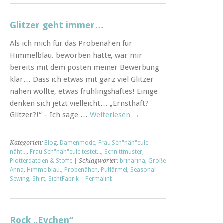
Glitzer geht immer…
Als ich mich für das Probenähen für
Himmelblau. beworben hatte, war mir
bereits mit dem posten meiner Bewerbung
klar… Dass ich etwas mit ganz viel Glitzer
nähen wollte, etwas frühlingshaftes! Einige
denken sich jetzt vielleicht… „Ernsthaft?
Glitzer?!“ – Ich sage …
Weiterlesen
→
Kategorien:
Blog
,
Damenmode
,
Frau Sch"näh"eule
näht...
,
Frau Sch"näh"eule testet...
,
Schnittmuster,
Plotterdateien & Stoffe
| Schlagwörter:
brinarina
,
Große
Anna
,
Himmelblau.
,
Probenähen
,
Puffärmel
,
Seasonal
Sewing
,
Shirt
,
SichtFabrik
|
Permalink
Rock „Evchen“