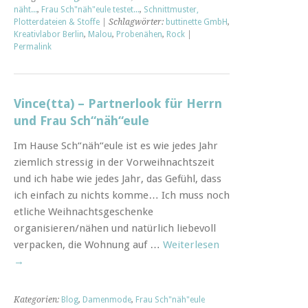
näht...
,
Frau Sch"näh"eule testet...
,
Schnittmuster,
Plotterdateien & Stoffe
| Schlagwörter:
buttinette GmbH
,
Kreativlabor Berlin
,
Malou
,
Probenähen
,
Rock
|
Permalink
Vince(tta) – Partnerlook für Herrn
und Frau Sch“näh“eule
Im Hause Sch“näh“eule ist es wie jedes Jahr
ziemlich stressig in der Vorweihnachtszeit
und ich habe wie jedes Jahr, das Gefühl, dass
ich einfach zu nichts komme… Ich muss noch
etliche Weihnachtsgeschenke
organisieren/nähen und natürlich liebevoll
verpacken, die Wohnung auf …
Weiterlesen
→
Kategorien:
Blog
,
Damenmode
,
Frau Sch"näh"eule