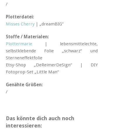
/
Plotterdatei:
Misses Cherry
| „dreamBIG“
Stoffe / Materialen:
Plottermarie
| lebensmittelechte,
selbstklebende Folie „schwarz“ und
Sterneneffektfolie
Etsy-Shop „DeReimerDeSign“ | DIY
Fotoprop-Set „Little Man“
Genähte Größen:
/
Das könnte dich auch noch
interessieren: