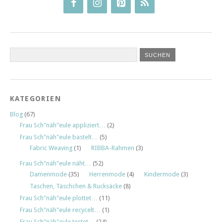
KATEGORIEN
Blog
(67)
Frau Sch"näh"eule appliziert…
(2)
Frau Sch"näh"eule bastelt…
(5)
Fabric Weaving
(1)
RIBBA-Rahmen
(3)
Frau Sch"näh"eule näht…
(52)
Damenmode
(35)
Herrenmode
(4)
Kindermode
(3)
Taschen, Täschchen & Rucksäcke
(8)
Frau Sch"näh"eule plottet…
(11)
Frau Sch"näh"eule recycelt…
(1)
Frau Sch"näh"eule testet…
(24)