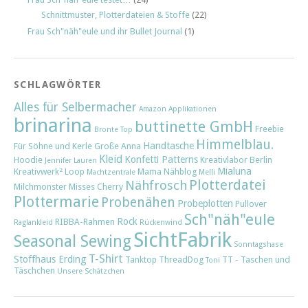
Schnittmuster, Plotterdateien & Stoffe
(22)
Frau Sch"näh"eule und ihr Bullet Journal
(1)
SCHLAGWÖRTER
Alles für Selbermacher
Amazon
Applikationen
brinarina
buttinette GmbH
Freebie
Bronte Top
Himmelblau.
Handtasche
Für Söhne und Kerle
Große Anna
Kleid
Konfetti Patterns
Hoodie
Kreativlabor Berlin
Jennifer Lauren
Mialuna
Kreativwerk²
Loop
Mama Nähblog
Machtzentrale
Melli
Plotterdatei
Nähfrosch
Milchmonster
Misses Cherry
Plottermarie
Probenähen
Probeplotten
Pullover
Sch"näh"eule
Rock
RIBBA-Rahmen
Raglankleid
Rückenwind
SichtFabrik
Seasonal Sewing
Sonntagshase
T-Shirt
Stoffhaus Erding
Tanktop
ThreadDog
TT - Taschen und
Toni
Täschchen
Unsere Schätzchen