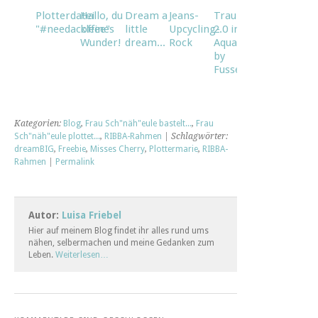
Plotterdatei
Hallo, du
Dream a
Jeans-
Traumfänger
"#needacoffee"
kleines
little
Upcycling-
2.0 im
Wunder!
dream...
Rock
Aquarellstil
by
Fusselfreies
Kategorien:
Blog
,
Frau Sch"näh"eule bastelt...
,
Frau
Sch"näh"eule plottet...
,
RIBBA-Rahmen
| Schlagwörter:
dreamBIG
,
Freebie
,
Misses Cherry
,
Plottermarie
,
RIBBA-
Rahmen
|
Permalink
Autor:
Luisa Friebel
Hier auf meinem Blog findet ihr alles rund ums
nähen, selbermachen und meine Gedanken zum
Leben.
Weiterlesen…