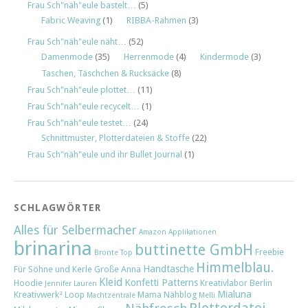
Frau Sch"näh"eule bastelt…
(5)
Fabric Weaving
(1)
RIBBA-Rahmen
(3)
Frau Sch"näh"eule näht…
(52)
Damenmode
(35)
Herrenmode
(4)
Kindermode
(3)
Taschen, Täschchen & Rucksäcke
(8)
Frau Sch"näh"eule plottet…
(11)
Frau Sch"näh"eule recycelt…
(1)
Frau Sch"näh"eule testet…
(24)
Schnittmuster, Plotterdateien & Stoffe
(22)
Frau Sch"näh"eule und ihr Bullet Journal
(1)
SCHLAGWÖRTER
Alles für Selbermacher
Amazon
Applikationen
brinarina
buttinette GmbH
Freebie
Bronte Top
Himmelblau.
Handtasche
Für Söhne und Kerle
Große Anna
Kleid
Konfetti Patterns
Hoodie
Kreativlabor Berlin
Jennifer Lauren
Mialuna
Kreativwerk²
Loop
Mama Nähblog
Machtzentrale
Melli
Plotterdatei