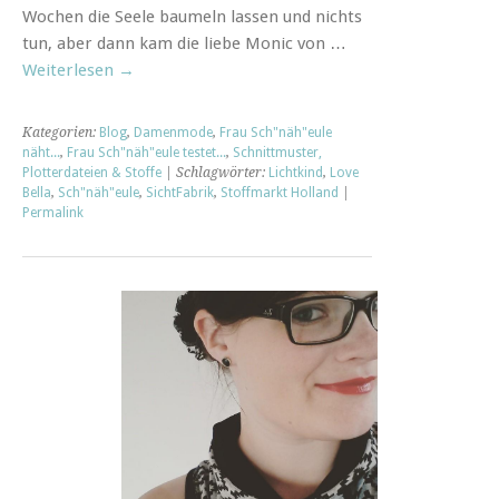
Wochen die Seele baumeln lassen und nichts
tun, aber dann kam die liebe Monic von …
Weiterlesen
→
Kategorien:
Blog
,
Damenmode
,
Frau Sch"näh"eule
näht...
,
Frau Sch"näh"eule testet...
,
Schnittmuster,
Plotterdateien & Stoffe
| Schlagwörter:
Lichtkind
,
Love
Bella
,
Sch"näh"eule
,
SichtFabrik
,
Stoffmarkt Holland
|
Permalink