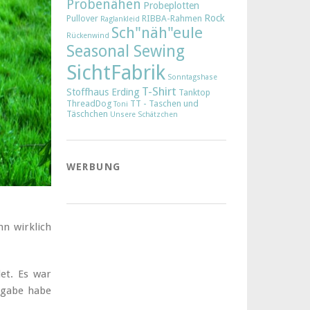
Probenähen
Probeplotten
Rock
Pullover
RIBBA-Rahmen
Raglankleid
Sch"näh"eule
Rückenwind
Seasonal Sewing
SichtFabrik
Sonntagshase
T-Shirt
Stoffhaus Erding
Tanktop
ThreadDog
TT - Taschen und
Toni
Täschchen
Unsere Schätzchen
WERBUNG
nn wirklich
et. Es war
zugabe habe