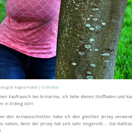
Fotograf: Regina Friebel |
SichtFabrik
en Kaufrausch bei brinarina, ich liebe diesen Stoffladen und ka
 in Erding ist!!!
ei den Armausschnitten habe ich den gleichen Jersey verwend
 zu nähen, denn der Jersey hat sich sehr eingerollt… Die Naht
!