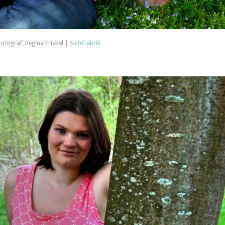
Fotograf: Regina Friebel |
SichtFabrik