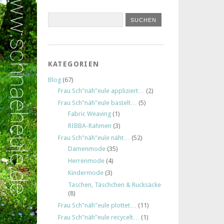
KATEGORIEN
Blog
(67)
Frau Sch"näh"eule appliziert…
(2)
Frau Sch"näh"eule bastelt…
(5)
Fabric Weaving
(1)
RIBBA-Rahmen
(3)
Frau Sch"näh"eule näht…
(52)
Damenmode
(35)
Herrenmode
(4)
Kindermode
(3)
Taschen, Täschchen & Rucksäcke
(8)
Frau Sch"näh"eule plottet…
(11)
Frau Sch"näh"eule recycelt…
(1)