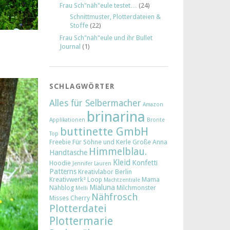
Frau Sch"näh"eule testet…
(24)
Schnittmuster, Plotterdateien &
Stoffe
(22)
Frau Sch"näh"eule und ihr Bullet
Journal
(1)
SCHLAGWÖRTER
Alles für Selbermacher
Amazon
brinarina
Applikationen
Bronte
buttinette GmbH
Top
Freebie
Für Söhne und Kerle
Große Anna
Himmelblau.
Handtasche
Kleid
Konfetti
Hoodie
Jennifer Lauren
Patterns
Kreativlabor Berlin
Kreativwerk²
Loop
Mama
Machtzentrale
Mialuna
Nähblog
Milchmonster
Melli
Nähfrosch
Misses Cherry
Plotterdatei
Plottermarie