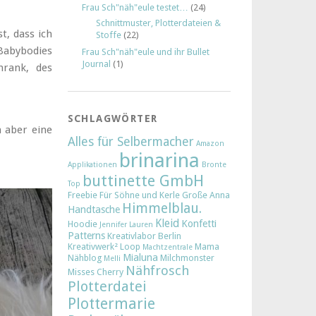
Frau Sch"näh"eule testet…
(24)
Schnittmuster, Plotterdateien &
t, dass ich
Stoffe
(22)
Babybodies
Frau Sch"näh"eule und ihr Bullet
Journal
(1)
hrank, des
SCHLAGWÖRTER
n aber eine
Alles für Selbermacher
Amazon
brinarina
Applikationen
Bronte
buttinette GmbH
Top
Freebie
Für Söhne und Kerle
Große Anna
Himmelblau.
Handtasche
Kleid
Konfetti
Hoodie
Jennifer Lauren
Patterns
Kreativlabor Berlin
Kreativwerk²
Loop
Mama
Machtzentrale
Mialuna
Nähblog
Milchmonster
Melli
Nähfrosch
Misses Cherry
Plotterdatei
Plottermarie