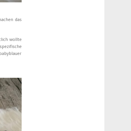
machen das
lich wollte
spezifische
babyblauer