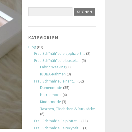
KATEGORIEN
Blog
(67)
Frau Sch"näh"eule appliziert…
(2)
Frau Sch"näh"eule bastelt…
(5)
Fabric Weaving
(1)
RIBBA-Rahmen
(3)
Frau Sch"näh"eule näht…
(52)
Damenmode
(35)
Herrenmode
(4)
Kindermode
(3)
Taschen, Täschchen & Rucksäcke
(8)
Frau Sch"näh"eule plottet…
(11)
Frau Sch"näh"eule recycelt…
(1)