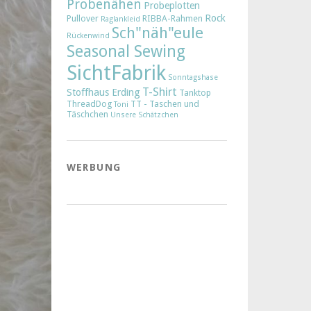
Probenähen
Probeplotten
Rock
Pullover
RIBBA-Rahmen
Raglankleid
Sch"näh"eule
Rückenwind
Seasonal Sewing
SichtFabrik
Sonntagshase
T-Shirt
Stoffhaus Erding
Tanktop
ThreadDog
TT - Taschen und
Toni
Täschchen
Unsere Schätzchen
WERBUNG