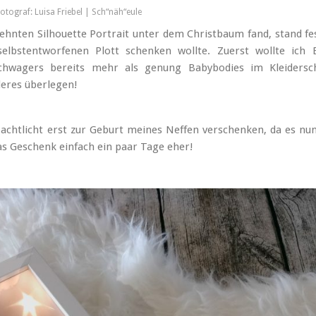
otograf: Luisa Friebel | Sch“näh“eule
sehnten Silhouette Portrait unter dem Christbaum fand, stand fes
lbstentworfenen Plott schenken wollte. Zuerst wollte ich 
Schwagers bereits mehr als genung Babybodies im Kleidersc
eres überlegen!
Nachtlicht erst zur Geburt meines Neffen verschenken, da es nu
 Geschenk einfach ein paar Tage eher!